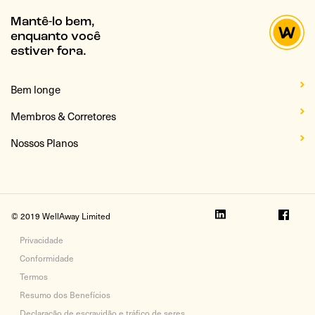
Mantê-lo bem,
enquanto você
estiver fora.
Bem longe
Membros & Corretores
Nossos Planos
© 2019 WellAway Limited
Privacidade
Conformidade
Termos
Resumo dos Benefícios
Declaração de escravidão e tráfico de seres