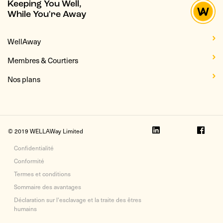
Keeping You Well,
While You're Away
WellAway
Membres & Courtiers
Nos plans
© 2019 WELLAWay Limited
Confidentialité
Conformité
Termes et conditions
Sommaire des avantages
Déclaration sur l'esclavage et la traite des êtres
humains