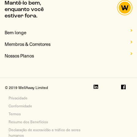
Mantê-lo bem,
enquanto você
estiver fora.
Bem longe
Membros & Corretores
Nossos Planos
© 2019 WellAway Limited
Privacidade
Conformidade
Termos
Resumo dos Benefícios
Declaração de escravidão e tráfico de seres
humanos